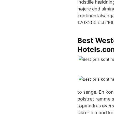
indstille hældni
højere end almin
kontinentalsängar
120x200 och 16
Best Weste
Hotels.co
to senge. En kon
polstret ramme 
topmadras øverst
sikrer dig god k