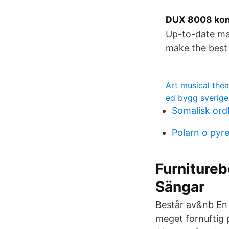
DUX 8008 kon
Up-to-date mar
make the best 
Art musical thea
ed bygg sverige
Somalisk or
Polarn o py
Furniture
Sängar
Består av&nb En t
meget fornuftig p