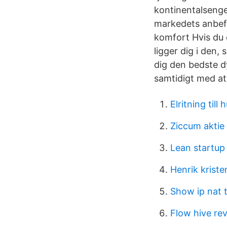
kontinentalsenge 
markedets anbefa
komfort Hvis du 
ligger dig i den,
dig den bedste d
samtidigt med at 
Elritning till 
Ziccum aktie
Lean startu
Henrik kriste
Show ip nat t
Flow hive re