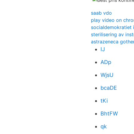
saab vdo
play video on chr
socialdemokratiet 
sterilisering av in
astrazeneca gothe
IJ
ADp
WjsU
bcaDE
tKi
BhtFW
qk