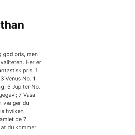
 than
ig god pris, men
aliteten. Her er
tastisk pris. 1
 3 Venus No. 1
g; 5 Jupiter No.
gegavl; 7 Vasa
n vælger du
is hvilken
samlet de 7
, at du kommer