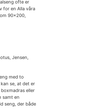
alseng ofte er
 for en Alla våra
å som 90x200,
Lotus, Jensen,
seng med to
kan se, at det er
n boxmadras eller
n samt en
id seng, der både