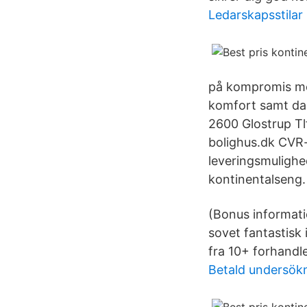
Ledarskapsstilar
på kompromis med
komfort samt dans
2600 Glostrup Tl
bolighus.dk CVR-n
leveringsmulighe
kontinentalseng.
(Bonus informati
sovet fantastisk 
fra 10+ forhandl
Betald undersök