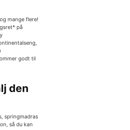
 og mange flere!
ngsret* på
Ny
ontinentalseng,
e
kommer godt til
lj den
as, springmadras
on, så du kan