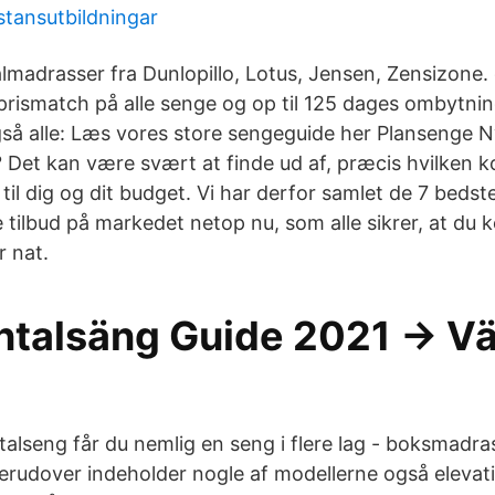
stansutbildningar
almadrasser fra Dunlopillo, Lotus, Jensen, Zensizone.
 prismatch på alle senge og op til 125 dages ombytni
så alle: Læs vores store sengeguide her Plansenge 
 Det kan være svært at finde ud af, præcis hvilken k
til dig og dit budget. Vi har derfor samlet de 7 bedst
 tilbud på markedet netop nu, som alle sikrer, at du 
 nat.
ntalsäng Guide 2021 → Vä
alseng får du nemlig en seng i flere lag - boksmadr
rudover indeholder nogle af modellerne også elevati