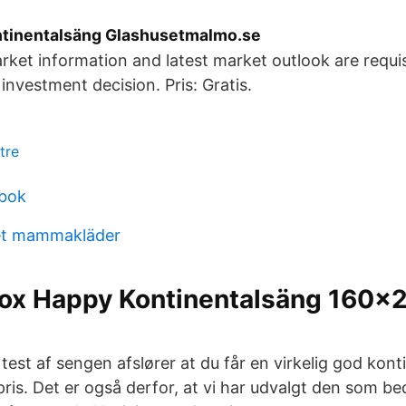
tinentalsäng Glashusetmalmo.se
ket information and latest market outlook are requis
investment decision. Pris: Gratis.
tre
dbok
ret mammakläder
box Happy Kontinentalsäng 160
est af sengen afslører at du får en virkelig god konti
ris. Det er også derfor, at vi har udvalgt den som beds