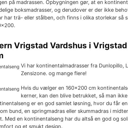
ngen på madrassen. Opbygningen gør, at en kontinent
delige boksmadrasser, og derudover er der ikke behov
 har trä- eller stålben, och finns i olika storlekar s
0x200.
rn Vrigstad Vardshus i Vrigstad
m
Vi har kontinentalmadrasser fra Dunlopillo, 
Zensizone. og mange flere!
Hvis du vælger en 160x200 cm kontinental
kerner, kan den blive betrukket, så man ikke 
tinentalseng er en god samlet løsning, hvor du får e
som bund, en springmadras eller skummadras i midte
. Med en kontinentalseng har du altså en god og sol
omfort og et smukt design.