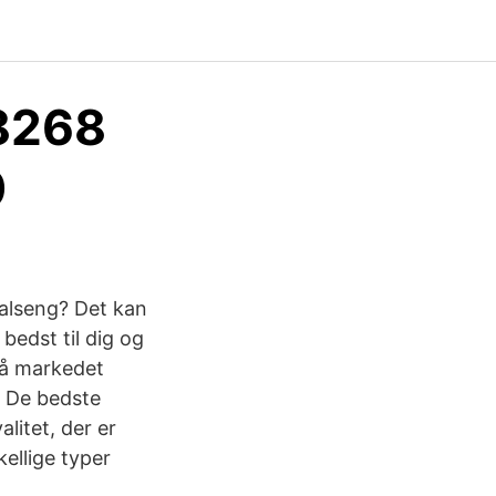
18268
0
talseng? Det kan
bedst til dig og
på markedet
. De bedste
litet, der er
kellige typer