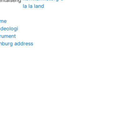
la la land
ome
ideologi
strument
nburg address