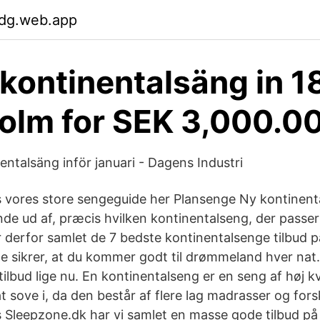
dg.web.app
 kontinentalsäng in 
olm for SEK 3,000.0
nentalsäng inför januari - Dagens Industri
s vores store sengeguide her Plansenge Ny kontinen
de ud af, præcis hvilken kontinentalseng, der passer 
ar derfor samlet de 7 bedste kontinentalsenge tilbud 
le sikrer, at du kommer godt til drømmeland hver nat
ilbud lige nu. En kontinentalseng er en seng af høj kva
at sove i, da den består af flere lag madrasser og fors
os Sleepzone.dk har vi samlet en masse gode tilbud på