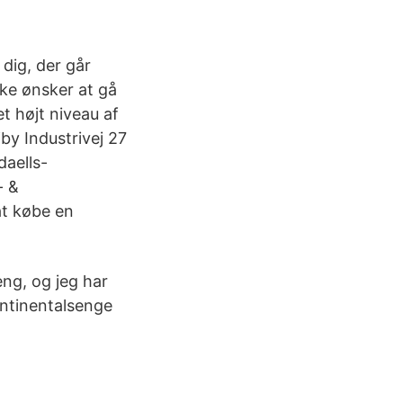
 dig, der går
kke ønsker at gå
t højt niveau af
by Industrivej 27
aells-
- &
at købe en
ng, og jeg har
ontinentalsenge