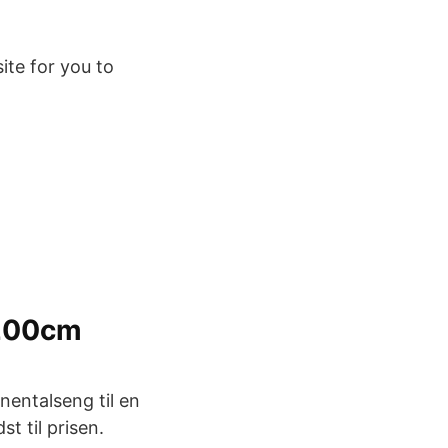
ite for you to
x200cm
nentalseng til en
t til prisen.