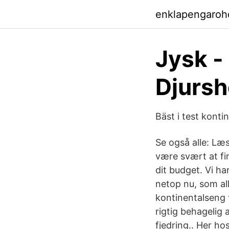
enklapengaroh
Jysk -
Djursh
Bäst i test konti
Se også alle: Læ
være svært at fin
dit budget. Vi h
netop nu, som al
kontinentalseng t
rigtig behagelig 
fjedring.. Her h