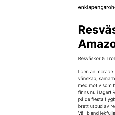
enklapengaroh
Resväs
Amazo
Resväskor & Trol
I den animerade 
vänskap, samarbe
med motiv som b
finns nu i lager
på de flesta flyg
brett utbud av r
Välj bland lekfu