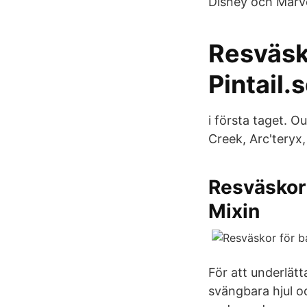
Disney och Marve
Resväsko
Pintail.
i första taget. 
Creek, Arc'teryx
Resväskor 
Mixin
För att underlätt
svängbara hjul o