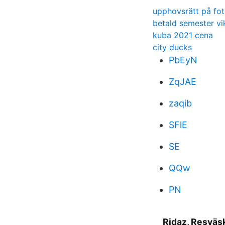
upphovsrätt på fot
betald semester vi
kuba 2021 cena
city ducks
PbEyN
ZqJAE
zaqib
SFlE
SE
QQw
PN
Ridaz, Resväsk