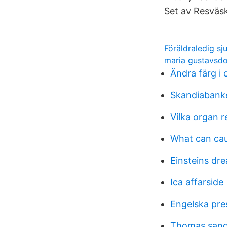
Set av Resväsko
Föräldraledig sj
maria gustavsdo
Ändra färg i 
Skandiabank
Vilka organ r
What can cau
Einsteins dr
Ica affarside
Engelska pre
Thomas sang