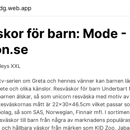
dg.web.app
kor för barn: Mode -
n.se
leys XXL
tv-serien om Greta och hennes vänner kan barnen lä
te och olika känslor. Resväskor för barn Underbart 
arnen älskar, så som unicorn resväska med motiv av
! Resväskornas mått är 22x30x46.5cm vilket passar
bolag, så som SAS, Norwegian, Finnair mfl. I sortiment
esväskor till barn från några av marknadens populära
lla och hållbara väskor från märken som KID Zoo, Jab