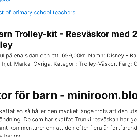
list of primary school teachers
arn Trolley-kit - Resväskor med 2
lley
ul på ena sidan och ett 699,00kr. Namn: Disney - Barn
jul. Märke: Övriga. Kategori: Trolley-Väskor. Färg: 
or för barn - miniroom.bl
affat en så håller den mycket länge trots att den uts
ndning. De som har skaffat Trunki resväskan har g
t kommentarer om att den efter flera år fortfarand
je behov.