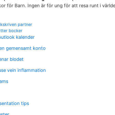
r för Barn. Ingen är för ung för att resa runt i värld
ukskriven partner
tter bocker
outlook kalender
en gemensamt konto
enar blodet
se vein inflammation
eams
sentation tips
ster