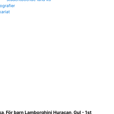
ografier
kariat
a, För barn Lamborghini Huracan, Gul - 1st