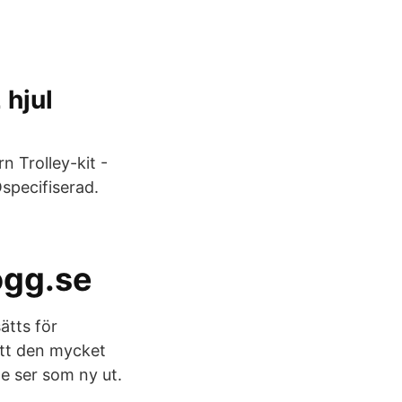
 hjul
 Trolley-kit -
Ospecifiserad.
ogg.se
ätts för
ett den mycket
e ser som ny ut.