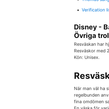
Verification 
Disney - B
Övriga tro
Resväskan har hj
Resväskor med 2 h
Kön: Unisex.
Resväsk
När man väl ha sk
regelbunden anvä
fina omdömen sam
En väska för var