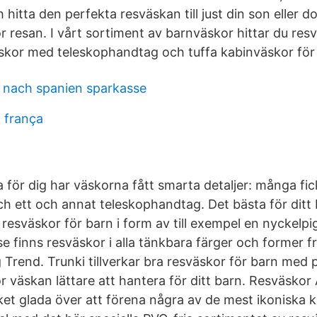
hitta den perfekta resväskan till just din son eller do
r resan. I vårt sortiment av barnväskor hittar du res
äskor med teleskophandtag och tuffa kabinväskor för
 nach spanien sparkasse
a frança
a för dig har väskorna fått smarta detaljer: många fi
ch ett och annat teleskophandtag. Det bästa för dit
 resväskor för barn i form av till exempel en nyckelpiga
.se finns resväskor i alla tänkbara färger och former
 Trend. Trunki tillverkar bra resväskor för barn med 
r väskan lättare att hantera för ditt barn. Resväskor
ket glada över att förena några av de mest ikoniska 