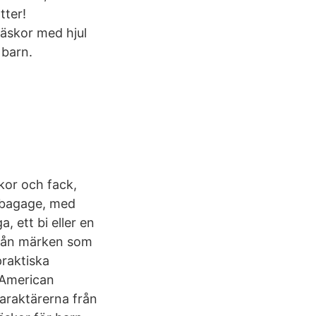
tter!
väskor med hjul
 barn.
ckor och fack,
t bagage, med
, ett bi eller en
 från märken som
praktiska
 American
karaktärerna från