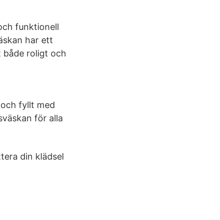
och funktionell
äskan har ett
t både roligt och
 och fyllt med
sväskan för alla
ttera din klädsel