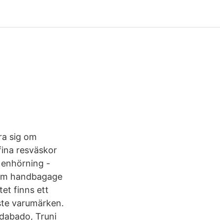
ra sig om
fina resväskor
 enhörning -
 som handbagage
et finns ett
ste varumärken.
adabado, Truni