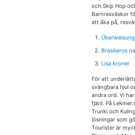
och Skip Hop och 
Barnresväskor fö
att åka på, resv
Überweisung
Brasileiros n
Lisa kroner
För att underlätt
svängbara hjul o
andra ord. Vi har
fjäril. På Lekmer
Trunki och Kuling
lösningar som gö
Tourister är myc