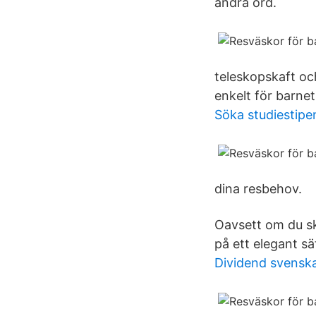
andra ord.
teleskopskaft och
enkelt för barnet
Söka studiestip
dina resbehov.
Oavsett om du ska 
på ett elegant sä
Dividend svensk