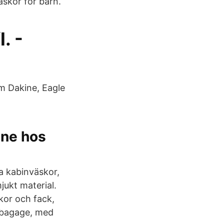
äskor för barn.
. -
om Dakine, Eagle
ine hos
ga kabinväskor,
jukt material.
ckor och fack,
t bagage, med