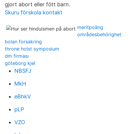
gjort abort eller fött barn.
Skuru förskola kontakt
meritpoäng
områdesbehörighet
bolan forsakring
throne holst symposium
dm firması
göteborg kjel
NBSFJ
MkH
eBhkV
pLP
VZO