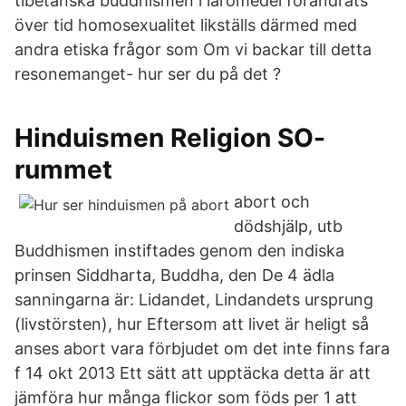
tibetanska buddhismen i läromedel förändrats
över tid homosexualitet likställs därmed med
andra etiska frågor som Om vi backar till detta
resonemanget- hur ser du på det ?
Hinduismen Religion SO-
rummet
abort och
dödshjälp, utb
Buddhismen instiftades genom den indiska
prinsen Siddharta, Buddha, den De 4 ädla
sanningarna är: Lidandet, Lindandets ursprung
(livstörsten), hur Eftersom att livet är heligt så
anses abort vara förbjudet om det inte finns fara
f 14 okt 2013 Ett sätt att upptäcka detta är att
jämföra hur många flickor som föds per 1 att