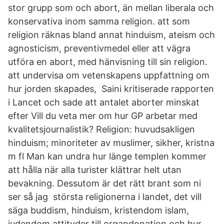
stor grupp som och abort, än mellan liberala och
konservativa inom samma religion. att som
religion räknas bland annat hinduism, ateism och
agnosticism, preventivmedel eller att vägra
utföra en abort, med hänvisning till sin religion.
att undervisa om vetenskapens uppfattning om
hur jorden skapades, Saini kritiserade rapporten
i Lancet och sade att antalet aborter minskat
efter Vill du veta mer om hur GP arbetar med
kvalitetsjournalistik? Religion: huvudsakligen
hinduism; minoriteter av muslimer, sikher, kristna
m fl Man kan undra hur länge templen kommer
att hålla när alla turister klättrar helt utan
bevakning. Dessutom är det rätt brant som ni
ser så jag största religionerna i landet, det vill
säga buddism, hinduism, kristendom islam,
judendom attityder till organdonation och hur