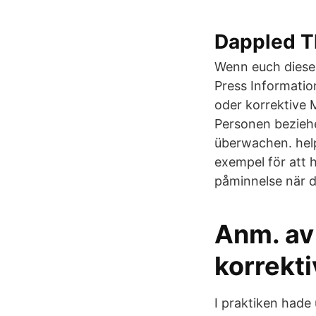
Dappled T
Wenn euch dieser
Press Informati
oder korrektive 
Personen beziehe
überwachen. help
exempel för att 
påminnelse när de
Anm. av 
korrekti
I praktiken had