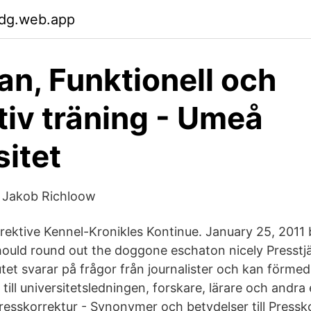
dg.web.app
an, Funktionell och
tiv träning - Umeå
sitet
g Jakob Richloow
rektive Kennel-Kronikles Kontinue. January 25, 2011
hould round out the doggone eschaton nicely Presstj
utet svarar på frågor från journalister och kan förmed
till universitetsledningen, forskare, lärare och andr
esskorrektur - Synonymer och betydelser till Pressk