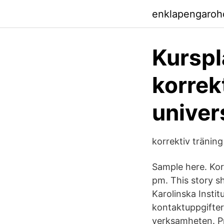
enklapengaroh
Kurspl
korrek
univer
korrektiv tränin
Sample here. Kor
pm. This story s
Karolinska Instit
kontaktuppgifter 
verksamheten. Pr