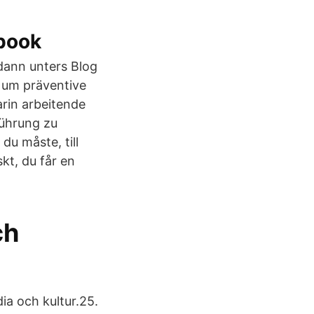
book
 dann unters Blog
 um präventive
arin arbeitende
führung zu
du måste, till
kt, du får en
ch
a och kultur.25.