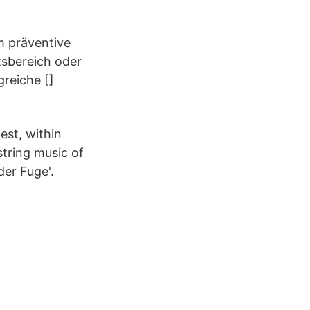
m präventive
tsbereich oder
reiche []
est, within
string music of
der Fuge'.