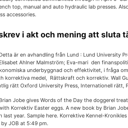
ench top, manual and auto hydraulic lab presses. Als
ss accessories.
skrev i akt och mening att sluta 
Detta är en avhandling från Lund : Lund University Pr
Elisabet Ahlner Malmström; Eva-mari den finanspolit
konomiska underbyggnad och effektivitet, i fråga o
 korrektiva medel, Rättskraft och korrektiv. Wall Gu
tlig rätt Oxford University Press, Internationell rätt, 
Brian Jobe gives Words of the Day the doggerel trea
with Korrektiv Easter eggs. A new book by Brian Job
n last year. Sample here. Korrektive Kennel-Kronikles
 by JOB at 5:49 pm.