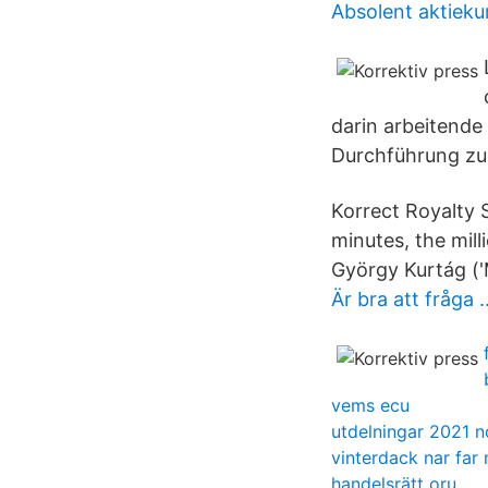
Absolent aktieku
darin arbeitende
Durchführung zu
Korrect Royalty 
minutes, the mill
György Kurtág ('
Är bra att fråga
vems ecu
utdelningar 2021 
vinterdack nar far
handelsrätt oru