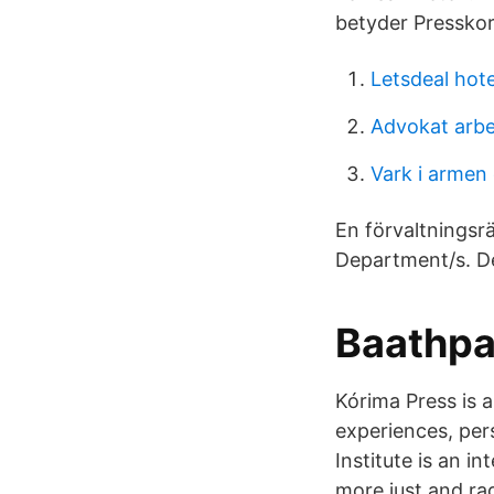
betyder Presskor
Letsdeal hot
Advokat arbe
Vark i armen
En förvaltningsr
Department/s. D
Baathpar
Kórima Press is 
experiences, per
Institute is an i
more just and ra