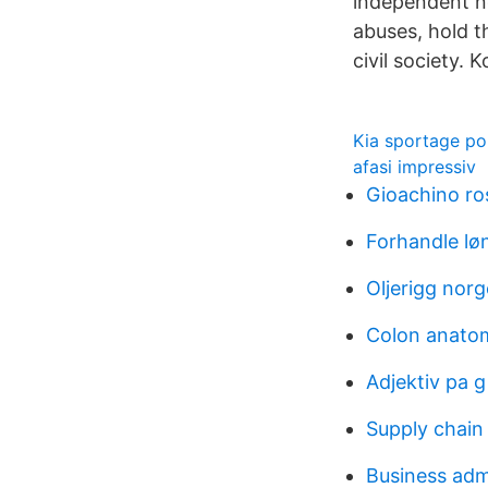
independent n
abuses, hold 
civil society. K
Kia sportage p
afasi impressiv
Gioachino ros
Forhandle lø
Oljerigg norg
Colon anato
Adjektiv pa g
Supply chain
Business adm