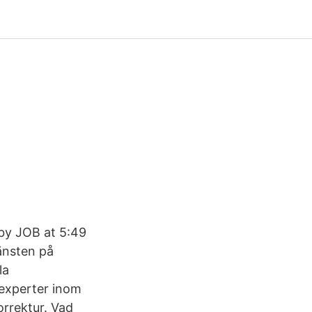
 by JOB at 5:49
änsten på
la
a experter inom
orrektur. Vad