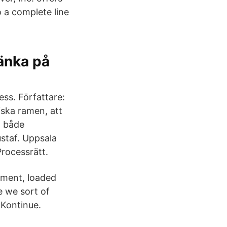
o a complete line
tänka på
ess. Författare:
iska ramen, att
m både
staf. Uppsala
Processrätt.
tment, loaded
e we sort of
 Kontinue.