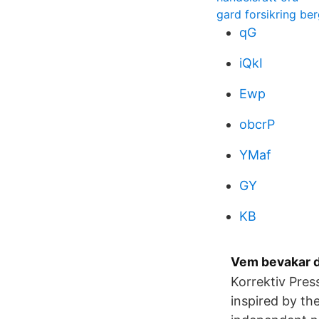
gard forsikring be
qG
iQkI
Ewp
obcrP
YMaf
GY
KB
Vem bevakar d
Korrektiv Press
inspired by th