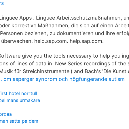
rs
Linguee Apps . Linguee Arbeitsschutzmaßnahmen, u
oder korrektive Maßnahmen, die sich auf einen Arbei
 Personen beziehen, zu dokumentieren und ihre erfolg
 überwachen. help.sap.com. help.sap.com.
Software give you the tools necessary to help you ing
ions of lines of data in New Series recordings of the 
Musik für Streichinstrumente') and Bach's 'Die Kunst 
 ... om asperger syndrom och högfungerande autism
first hotel norrtull
bellmans urmakare
nordea
 man satta pa dem