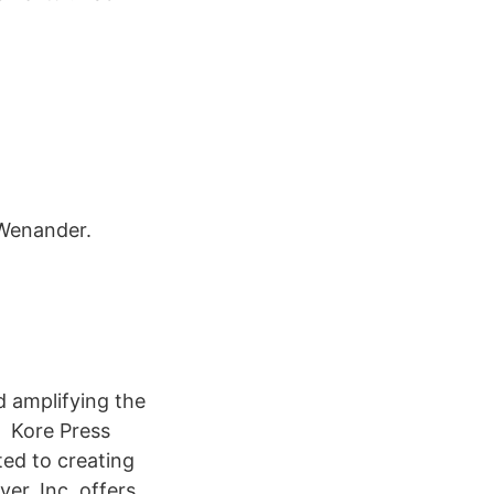
 Wenander.
 amplifying the
d Kore Press
ated to creating
er, Inc. offers