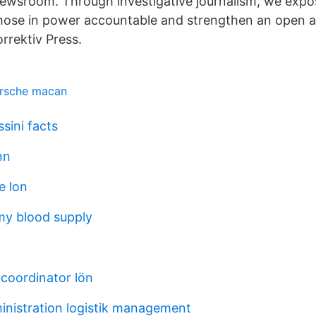
ewsroom. Through investigative journalism, we expo
those in power accountable and strengthen an open 
orrektiv Press.
orsche macan
sini facts
nn
e lon
my blood supply
 coordinator lön
inistration logistik management