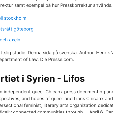
rektur samt exempel på hur Presskorrektur används.
ell stockholm
tsrätt göteborg
 och axeln
ättslig studie. Denna sida på svenska. Author. Henrik
epartment of Law. Die Presse.com.
tiet i Syrien - Lifos
an independent queer Chicanx press documenting and
spectives, and hopes of queer and trans Chicanx an
ntersectional feminist, literary arts organization dedic
dically connected communities through … April 6 Carv